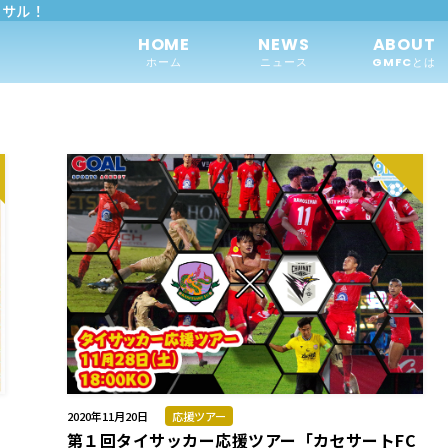
トサル！
HOME
NEWS
ABOUT
ホーム
ニュース
GMFCとは
2020年11月20日
応援ツアー
第１回タイサッカー応援ツアー「カセサートFC