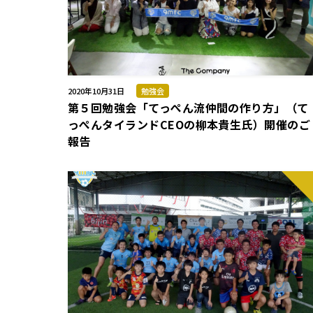
2020年10月31日
勉強会
第５回勉強会「てっぺん流仲間の作り方」（て
っぺんタイランドCEOの柳本貴生氏）開催のご
報告