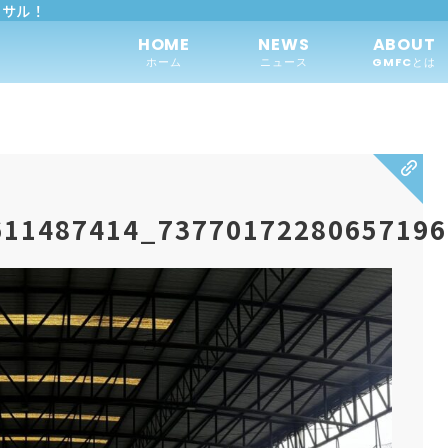
トサル！
HOME
NEWS
ABOUT
ホーム
ニュース
GMFCとは
611487414_7377017228065719