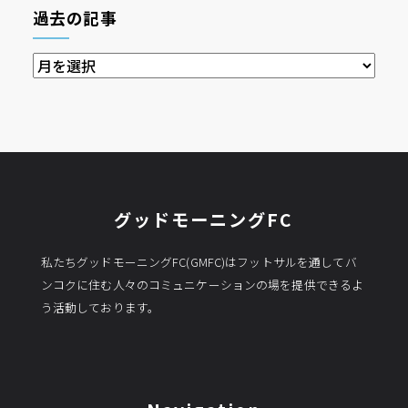
過去の記事
過
去
の
記
事
グッドモーニングFC
私たちグッドモーニングFC(GMFC)はフットサルを通してバ
ンコクに住む人々のコミュニケーションの場を提供できるよ
う活動しております。