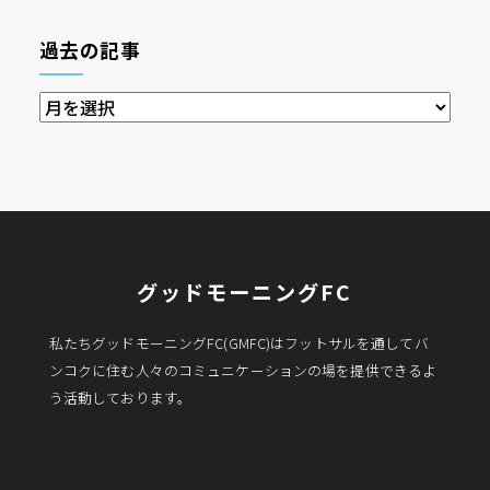
過去の記事
過
去
の
記
事
グッドモーニングFC
私たちグッドモーニングFC(GMFC)はフットサルを通してバ
ンコクに住む人々のコミュニケーションの場を提供できるよ
う活動しております。