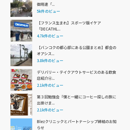
御用達「...
5k件のビュー
【フランス生まれ】スポーツ版イケア
「DECATHL...
4.7k件のビュー
【バンコクの都心部にある公園まとめ】都会の
オアシス...
3.8k件のビュー
デリバリー・テイクアウトサービスのある飲食
店紹介④...
2.1k件のビュー
第３回勉強会『僕と一緒にコーヒー探しの旅に
出掛けま...
2.1k件のビュー
Blezクリニックとパートナーシップ締結のお知
らせ