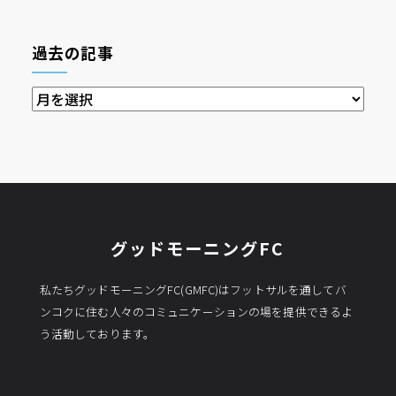
過去の記事
過
去
の
記
事
グッドモーニングFC
私たちグッドモーニングFC(GMFC)はフットサルを通してバ
ンコクに住む人々のコミュニケーションの場を提供できるよ
う活動しております。