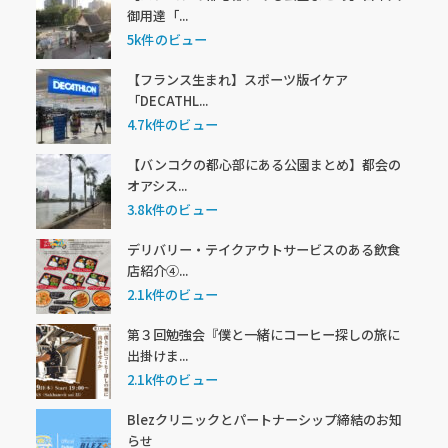
御用達「...
5k件のビュー
【フランス生まれ】スポーツ版イケア
「DECATHL...
4.7k件のビュー
【バンコクの都心部にある公園まとめ】都会の
オアシス...
3.8k件のビュー
デリバリー・テイクアウトサービスのある飲食
店紹介④...
2.1k件のビュー
第３回勉強会『僕と一緒にコーヒー探しの旅に
出掛けま...
2.1k件のビュー
Blezクリニックとパートナーシップ締結のお知
らせ