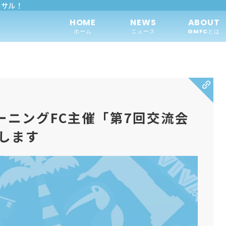
トサル！
HOME
NEWS
ABOUT
ホーム
ニュース
GMFCとは
ーニングFC主催「第7回交流会
します