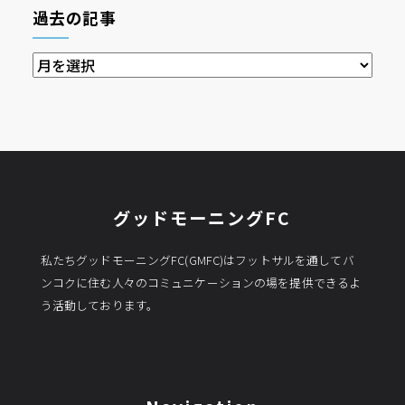
過去の記事
過
去
の
記
事
グッドモーニングFC
私たちグッドモーニングFC(GMFC)はフットサルを通してバ
ンコクに住む人々のコミュニケーションの場を提供できるよ
う活動しております。