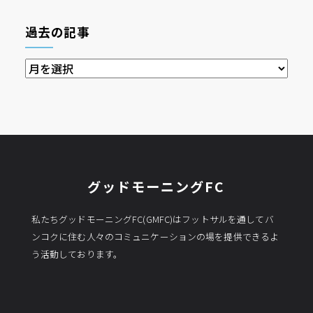
過去の記事
過
去
の
記
事
グッドモーニングFC
私たちグッドモーニングFC(GMFC)はフットサルを通してバ
ンコクに住む人々のコミュニケーションの場を提供できるよ
う活動しております。