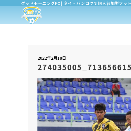
グッドモーニングFC | タイ・バンコクで個人参加型フッ
2022年2月18日
274035005_71365661