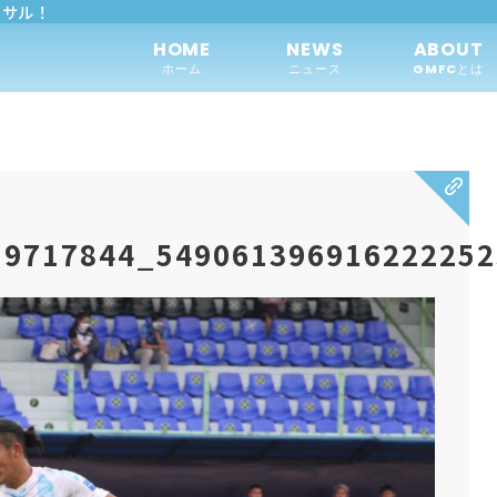
トサル！
HOME
NEWS
ABOUT
ホーム
ニュース
GMFCとは
59717844_54906139691622225