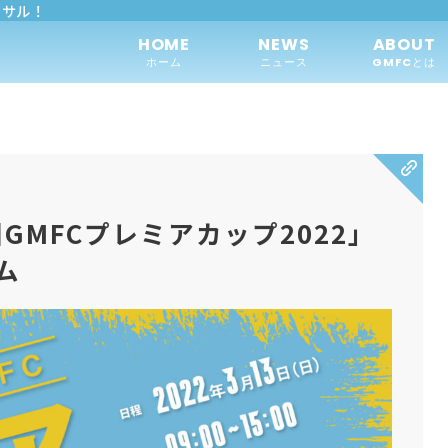
トサル！
HOME
NEWS
ABOUT
ホーム
ニュース
GMFCとは
GMFCプレミアカップ2022」
ム