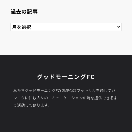
過去の記事
過
去
の
記
事
グッドモーニングFC
私たちグッドモーニングFC(GMFC)はフットサルを通してバ
ンコクに住む人々のコミュニケーションの場を提供できるよ
う活動しております。