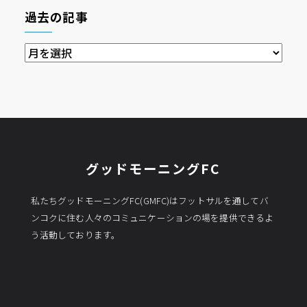
過去の記事
過
去
の
記
事
グッドモーニングFC
私たちグッドモーニングFC(GMFC)はフットサルを通してバ
ンコクに住む人々のコミュニケーションの場を提供できるよ
う活動しております。