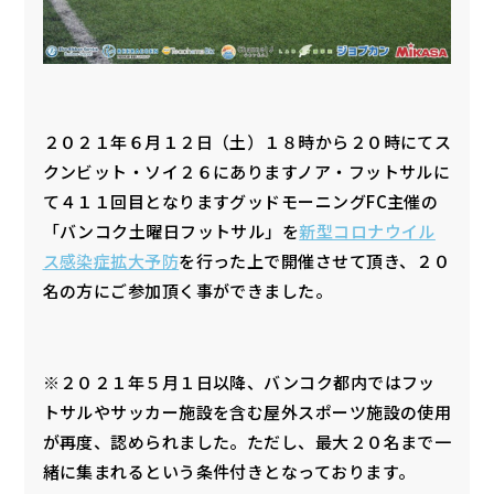
２０２１年６月１２日（土）１８時から２０時にてス
クンビット・ソイ２６にありますノア・フットサルに
て４１１回目となりますグッドモーニングFC主催の
「バンコク土曜日フットサル」を
新型コロナウイル
ス感染症拡大予防
を行った上で開催させて頂き、２０
名の方にご参加頂く事ができました。
※２０２１年５月１日以降、バンコク都内ではフッ
トサルやサッカー施設を含む屋外スポーツ施設の使用
が再度、認められました。ただし、最大２０名まで一
緒に集まれるという条件付きとなっております。