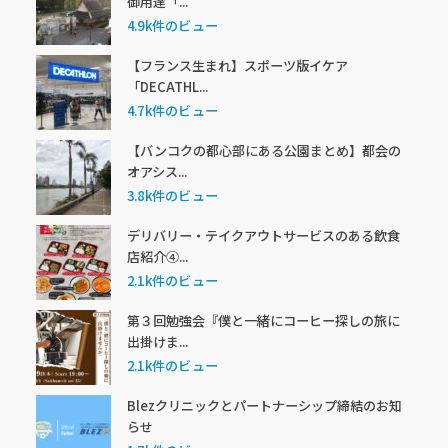
御用達「...
4.9k件のビュー
【フランス生まれ】スポーツ版イケア
「DECATHL...
4.7k件のビュー
【バンコクの都心部にある公園まとめ】都会の
オアシス...
3.8k件のビュー
デリバリー・テイクアウトサービスのある飲食
店紹介④...
2.1k件のビュー
第３回勉強会『僕と一緒にコーヒー探しの旅に
出掛けま...
2.1k件のビュー
Blezクリニックとパートナーシップ締結のお知
らせ