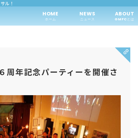
トサル！
HOME
NEWS
ABOUT
ホーム
ニュース
GMFCとは
立６周年記念パーティーを開催さ