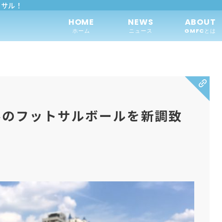
トサル！
HOME
NEWS
ABOUT
ホーム
ニュース
GMFCとは
ルのフットサルボールを新調致