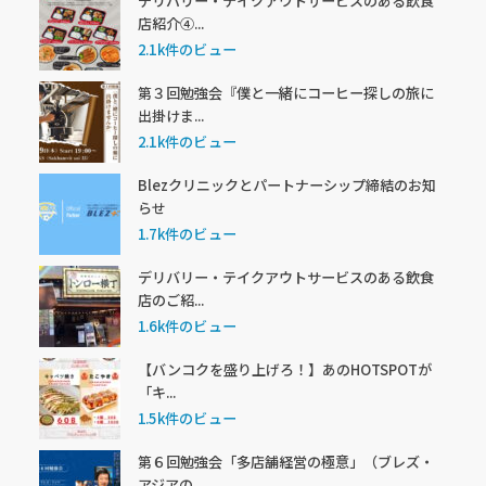
デリバリー・テイクアウトサービスのある飲食
店紹介④...
2.1k件のビュー
第３回勉強会『僕と一緒にコーヒー探しの旅に
出掛けま...
2.1k件のビュー
Blezクリニックとパートナーシップ締結のお知
らせ
1.7k件のビュー
デリバリー・テイクアウトサービスのある飲食
店のご紹...
1.6k件のビュー
【バンコクを盛り上げろ！】あのHOTSPOTが
「キ...
1.5k件のビュー
第６回勉強会「多店舗経営の極意」（ブレズ・
アジアの...