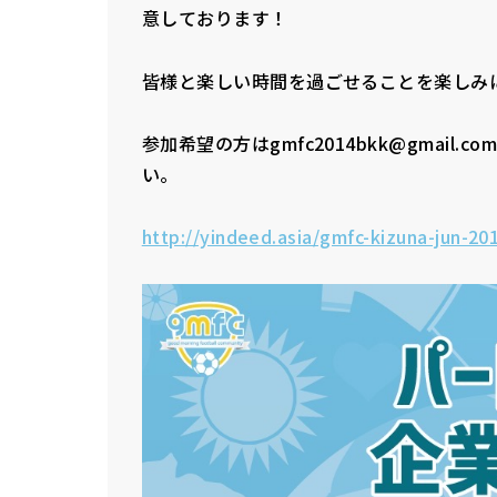
意しております！
皆様と楽しい時間を過ごせることを楽しみ
参加希望の方はgmfc2014bkk@gmai
い。
http://yindeed.asia/gmfc-kizuna-jun-20