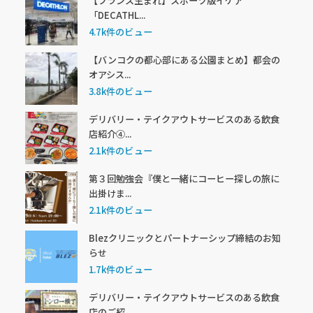
【フランス生まれ】スポーツ版イケア
「DECATHL...
4.7k件のビュー
【バンコクの都心部にある公園まとめ】都会の
オアシス...
3.8k件のビュー
デリバリー・テイクアウトサービスのある飲食
店紹介④...
2.1k件のビュー
第３回勉強会『僕と一緒にコーヒー探しの旅に
出掛けま...
2.1k件のビュー
Blezクリニックとパートナーシップ締結のお知
らせ
1.7k件のビュー
デリバリー・テイクアウトサービスのある飲食
店のご紹...